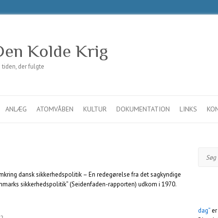
en Kolde Krig
iden, der fulgte
ANLÆG
ATOMVÅBEN
KULTUR
DOKUMENTATION
LINKS
KO
Søg
kring dansk sikkerhedspolitik – En redegørelse fra det sagkyndige
marks sikkerhedspolitik” (Seidenfaden-rapporten) udkom i 1970.
dag”
er