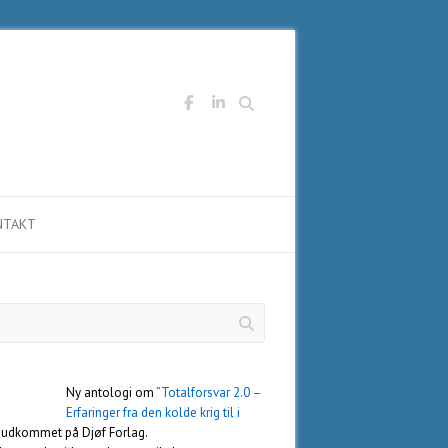
Søg
NTAKT
Ny antologi om
”Totalforsvar 2.0 –
Erfaringer fra den kolde krig til i
 udkommet på Djøf Forlag.