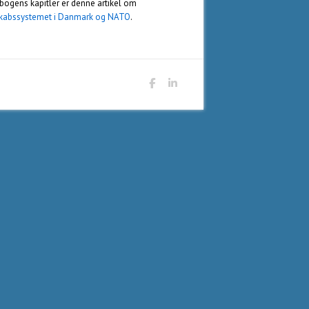
bogens kapitler er denne artikel om
kabssystemet i Danmark og NATO
.