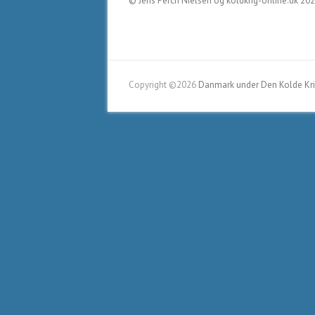
© Jens Perch Nielsen og koldkrig-online.dk 20
Copyright ©2026
Danmark under Den Kolde Kr