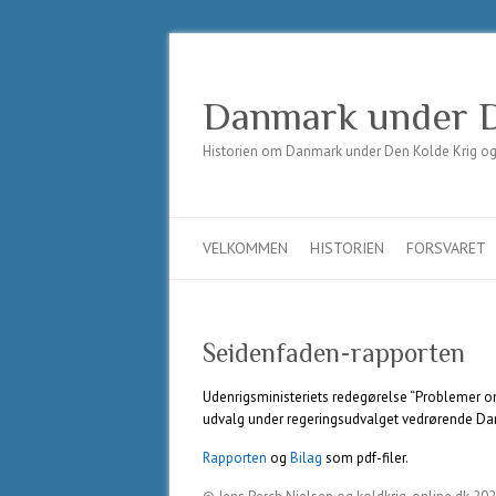
Danmark under D
Historien om Danmark under Den Kolde Krig og t
VELKOMMEN
HISTORIEN
FORSVARET
Seidenfaden-rapporten
Udenrigsministeriets redegørelse “Problemer om
udvalg under regeringsudvalget vedrørende Dan
Rapporten
og
Bilag
som pdf-filer.