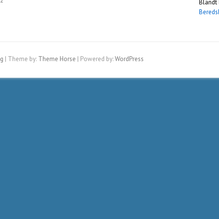
22
Blandt 
Bereds
ig
| Theme by:
Theme Horse
| Powered by:
WordPress