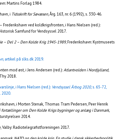
havn: Martins Forlag 1984.
havn, i
Tidsskrift for Søvæsen
, Årg. 163, nr. 6 (1992), s. 330-46.
 Frederikshavn ved koldkrigsfronten, i Hans Nielsen (red.):
 Historisk Samfund for Vendsyssel 2017.
rie – Del 2 – Den Kolde Krig 1945-1989
, Frederikshavn: Kystmuseets
vn
, artikel på slks.dk 2019.
onten mod øst, i Jens Andersen (red.):
Atlantvolden i Nordjylland,
 Thy 2018.
rslinje, i Hans Nielsen (red.):
Vendsyssel Årbog 2020
, s. 65-72,
l 2020.
erikshavn, i Morten Stenak, Thomas Tram Pedersen, Peer Henrik
3 fortællinger om Den Kolde Krigs bygninger og anlæg i Danmark,
lturstyrelsen 2014.
e
, Valby: Radiotelegrafistforeningen 2017.
anmark, NATO og den kolde krig. En studie i dansk sikkerhedspolitik