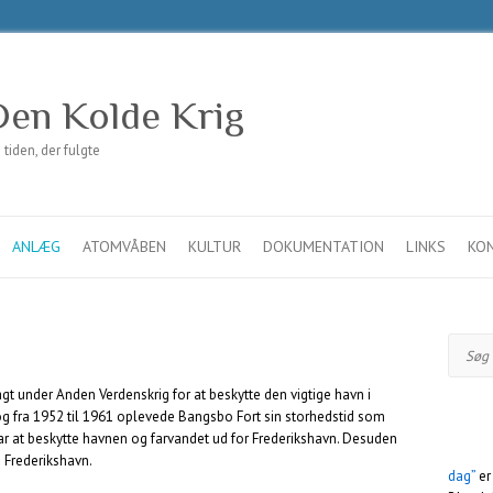
en Kolde Krig
iden, der fulgte
ANLÆG
ATOMVÅBEN
KULTUR
DOKUMENTATION
LINKS
KO
Søg
t under Anden Verdenskrig for at beskytte den vigtige havn i
 og fra 1952 til 1961 oplevede Bangsbo Fort sin storhedstid som
var at beskytte havnen og farvandet ud for Frederikshavn. Desuden
 Frederikshavn.
dag”
er