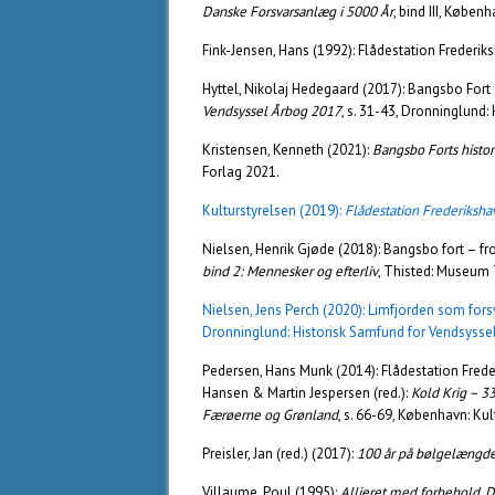
Danske Forsvarsanlæg i 5000 År
, bind III, Køben
Fink-Jensen, Hans (1992): Flådestation Frederiks
Hyttel, Nikolaj Hedegaard (2017): Bangsbo Fort –
Vendsyssel Årbog 2017
, s. 31-43, Dronninglund:
Kristensen, Kenneth (2021):
Bangsbo Forts histo
Forlag 2021.
Kulturstyrelsen (2019):
Flådestation Frederiksha
Nielsen, Henrik Gjøde (2018): Bangsbo fort – fr
bind 2: Mennesker og efterliv
, Thisted: Museum
Nielsen, Jens Perch (2020): Limfjorden som forsva
Dronninglund: Historisk Samfund for Vendsysse
Pedersen, Hans Munk (2014): Flådestation Fred
Hansen & Martin Jespersen (red.):
Kold Krig – 3
Færøerne og Grønland
, s. 66-69, København: Ku
Preisler, Jan (red.) (2017):
100 år på bølgelængd
Villaume, Poul (1995):
Allieret med forbehold, D