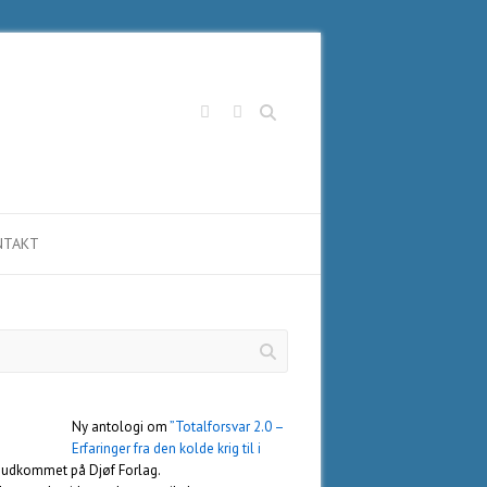
Søg
NTAKT
Ny antologi om
”Totalforsvar 2.0 –
Erfaringer fra den kolde krig til i
 udkommet på Djøf Forlag.