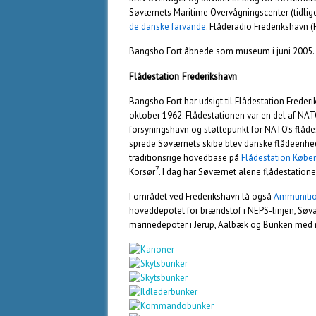
Søværnets Maritime Overvågningscenter (tidlige
de danske farvande
. Flåderadio Frederikshavn 
Bangsbo Fort åbnede som museum i juni 2005
Flådestation Frederikshavn
Bangsbo Fort har udsigt til Flådestation Frederi
oktober 1962. Flådestationen var en del af NATO’
forsyningshavn og støttepunkt for NATO’s flådes
sprede Søværnets skibe blev danske flådeenhede
traditionsrige hovedbase på
Flådestation Købe
7
Korsør
. I dag har Søværnet alene flådestatione
I området ved Frederikshavn lå også
Ammunition
hoveddepotet for brændstof i NEPS-linjen, Søv
marinedepoter i Jerup, Aalbæk og Bunken med re