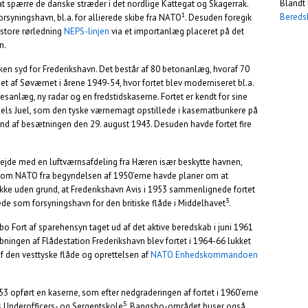
Blandt 
at spærre de danske stræder i det nordlige Kattegat og Skagerrak.
1
Bereds
orsyningshavn, bl.a. for allierede skibe fra NATO
. Desuden foregik
 store rørledning
NEPS-linjen
via et importanlæg placeret på det
n.
ken syd for Frederikshavn. Det består af 80 betonanlæg, hvoraf 70
et af Søværnet i årene 1949-54, hvor fortet blev moderniseret bl.a.
anlæg, ny radar og en fredstidskaserne. Fortet er kendt for sine
 Niels Juel, som den tyske værnemagt opstillede i kasematbunkere på
 grund af besætningen den 29. august 1943. Desuden havde fortet fire
rbejde med en luftværnsafdeling fra Hæren især beskytte havnen,
 som NATO fra begyndelsen af 1950’erne havde planer om at
 ikke uden grund, at Frederikshavn Avis i 1953 sammenlignede fortet
3
ede som forsyningshavn for den britiske flåde i Middelhavet
.
bo Fort af sparehensyn taget ud af det aktive beredskab i juni 1961
ningen af Flådestation Frederikshavn blev fortet i 1964-66 lukket
 af den vesttyske flåde og oprettelsen af
NATO Enhedskommandoen
53 opført en kaserne, som efter nedgraderingen af fortet i 1960’erne
5
s Underofficers- og Sergentskole
. Bangsbo-området huser også