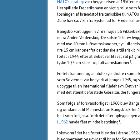
NATO’s strategi
var i begyndelsen af 1950’erne 
Her spillede Frederikshavn en vigtig rolle som f
losningen af brændstof fra tankskibe til NATO’s
åbne hav ca. 7 km fra kysten ud for Frederikshav
Bangsbo Fort ligger i 82 m’s højde på Pikkerbak
er fra Anden Verdenskrig. De sidste 10 blev bygg
med nye 40 mm luftværnskanoner, nyt ildledelses
fire 15 cm kanoner fra det danske artilleriskib
fortet i 1944, efter at skibet var blevet sat på
2
tyske 10,5 cm skibs- og luftværnskanoner
.
Fortets kanoner og antiluftskyts skulle i sama
som Søværnet var begyndt at bruge i 1945, og
udbygge til en international flådehavn. Det var
med det stærkt befæstede Gibraltar, der funger
Som følge af forsvarsforliget i 1960 blev Bangs
og omdannet til Marinestation Bangsbo. Efter åb
helt som fort, bl.a. fordi det efter opbygningen
4
i 1962
havde fået mindre betydning
.
I skovområdet bag fortet blev der i årene 1952-
blev overtaget og udvidet til brug for Søværnet