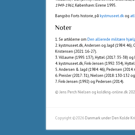
1949-1961
, København: Eirene 1995.
Bangsbo Forts historie, på
kystmuseet.dk
og
at
Noter
1. Se artiklerne om
Den allierede militære hjæl
2. kystmuseet.dk, Andersen og Jagd (1984: 46), 
Kristensen (2021: 16-27).
3. Villaume (1995: 137), Hyttel (2017: 35-38) og
4. kystmuseet.dk, Fink-Jensen (1992: 334), Hytte
5. Andersen & Jagd (1984: 46), Pedersen (2014: 
6. Preisler (2017: 31), Nielsen (2018: 130-132 
7. Fink-Jensen (1992) og Pedersen (2014).
© Jens Perch Nielsen og koldkrig-online.dk 20
Copyright ©2026
Danmark under Den Kolde Kr