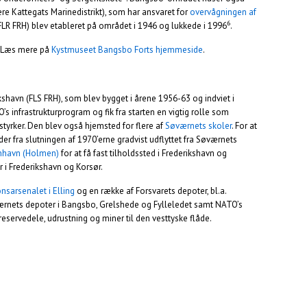
re Kattegats Marinedistrikt), som har ansvaret for
overvågningen af
6
(FLR FRH) blev etableret på området i 1946 og lukkede i 1996
.
. Læs mere på
Kystmuseet Bangsbo Forts hjemmeside
.
kshavn (FLS FRH), som blev bygget i årene 1956-63 og indviet i
s infrastrukturprogram og fik fra starten en vigtig rolle som
tyrker. Den blev også hjemsted for flere af
Søværnets skoler
. For at
r fra slutningen af 1970’erne gradvist udflyttet fra Søværnets
nhavn (Holmen)
for at få fast tilholdssted i Frederikshavn og
r i Frederikshavn og Korsør.
sarsenalet i Elling
og en række af Forsvarets depoter, bl.a.
ærnets depoter i Bangsbo, Grelshede og Fylleledet samt NATO’s
servedele, udrustning og miner til den vesttyske flåde.