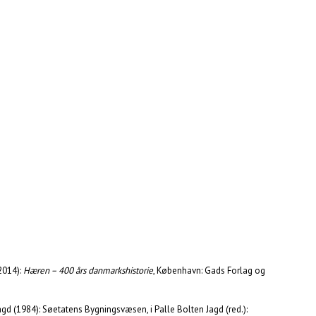
2014):
Hæren – 400 års danmarkshistorie
, København: Gads Forlag og
gd (1984): Søetatens Bygningsvæsen, i Palle Bolten Jagd (red.):