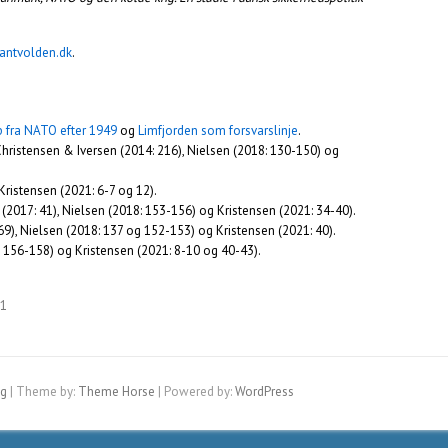
lantvolden.dk
.
p fra NATO efter 1949
og
Limfjorden som forsvarslinje
.
Christensen & Iversen (2014: 216), Nielsen (2018: 130-150) og
 Kristensen (2021: 6-7 og 12).
l (2017: 41), Nielsen (2018: 153-156) og Kristensen (2021: 34-40).
69), Nielsen (2018: 137 og 152-153) og Kristensen (2021: 40).
og 156-158) og Kristensen (2021: 8-10 og 40-43).
21
ig
| Theme by:
Theme Horse
| Powered by:
WordPress