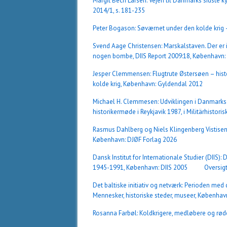
Margit Bech Larsen: Vejen til Danmarks sidste ky
2014/1, s. 181-235
Peter Bogason: Søværnet under den kolde krig – 
Svend Aage Christensen: Marskalstaven. Der er 
nogen bombe, DIIS Report 2009:18, København: 
Jesper Clemmensen: Flugtrute Østersøen – hi
kolde krig, København: Gyldendal 2012
Michael H. Clemmesen: Udviklingen i Danmarks fo
historikermøde i Reykjavik 1987, i Militärhistorisk
Rasmus Dahlberg og Niels Klingenberg Vistisen (re
København: DJØF Forlag 2026
Dansk Institut for Internationale Studier (DIIS)
1945-1991, København: DIIS 2005
Oversigt
Det baltiske initiativ og netværk: Perioden med
Mennesker, historiske steder, museer, København
Rosanna Farbøl: Koldkrigere, medløbere og rø