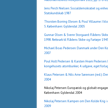
Jens Perch Nielsen: Socialdemokratiet og enhe
Statskundskab 1987
Thorsten Borring Olesen & Poul Villaume: I blo
5. København: Gyldendal 2005
Gunnar Olsen & Svenn Storgaard: Flådens Skibe 
1998
.
Retteark til Flådens Skibe og Fartøjer 194
Michael Boas Pedersen: Danmark under Den Kol
2007
Poul Holt Pedersen & Karsten Hvam Pedersen
kongehusets atombunker, 4. udgave, eget forla
Klaus Petersen & Nils Arne Sørensen (red.): De
2004
Nikolaj Petersen: Europæisk og globalt engagem
København: Gyldendal 2004
Nikolaj Petersen: Kampen om Den Kolde Krig i dan
2009