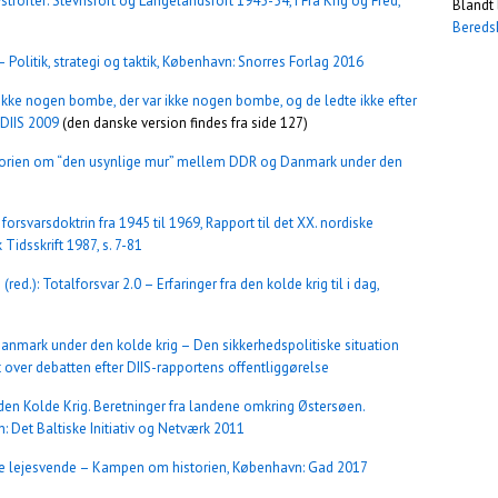
stforter: Stevnsfort og Langelandsfort 1945-54, i Fra Krig og Fred,
Blandt 
Bereds
Politik, strategi og taktik, København: Snorres Forlag 2016
ikke nogen bombe, der var ikke nogen bombe, og de ledte ikke efter
DIIS 2009
(den danske version findes fra side 127)
storien om “den usynlige mur” mellem DDR og Danmark under den
rsvarsdoktrin fra 1945 til 1969, Rapport til det XX. nordiske
 Tidsskrift 1987, s. 7-81
d.): Totalforsvar 2.0 – Erfaringer fra den kolde krig til i dag,
: Danmark under den kolde krig – Den sikkerhedspolitiske situation
 over debatten efter DIIS-rapportens offentliggørelse
 den Kolde Krig. Beretninger fra landene omkring Østersøen.
: Det Baltiske Initiativ og Netværk 2011
de lejesvende – Kampen om historien, København: Gad 2017