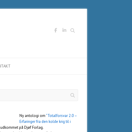
Søg
NTAKT
Ny antologi om
”Totalforsvar 2.0 –
Erfaringer fra den kolde krig til i
 udkommet på Djøf Forlag.