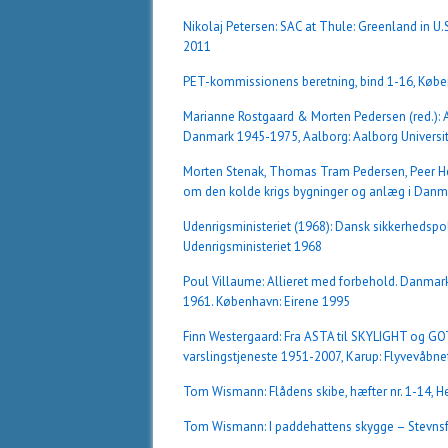
Nikolaj Petersen: SAC at Thule: Greenland in U.S.
2011
PET-kommissionens beretning, bind 1-16, Køben
Marianne Rostgaard & Morten Pedersen (red.): A
Danmark 1945-1975, Aalborg: Aalborg Universi
Morten Stenak, Thomas Tram Pedersen, Peer Henr
om den kolde krigs bygninger og anlæg i Danm
Udenrigsministeriet (1968): Dansk sikkerhedspoli
Udenrigsministeriet 1968
Poul Villaume: Allieret med forbehold. Danmark,
1961. København: Eirene 1995
Finn Westergaard: Fra ASTA til SKYLIGHT og G
varslingstjeneste 1951-2007, Karup: Flyvevåbne
Tom Wismann: Flådens skibe, hæfter nr. 1-14, He
Tom Wismann: I paddehattens skygge – Stevnsfo