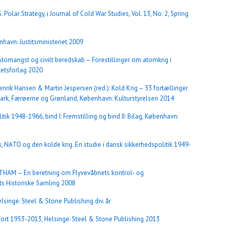
 Polar Strategy, i Journal of Cold War Studies, Vol. 13, No. 2, Spring
havn: Justitsministeriet 2009
tomangst og civilt beredskab – Forestillinger om atomkrig i
tetsforlag 2020
ik Hansen & Martin Jespersen (red.): Kold Krig – 33 fortællinger
ark, Færøerne og Grønland, København: Kulturstyrelsen 2014
tik 1948-1966, bind I: Fremstilling og bind II: Bilag, København:
 NATO og den kolde krig. En studie i dansk sikkerhedspolitik 1949-
OTHAM – En beretning om Flyvevåbnets kontrol- og
ts Historiske Samling 2008
lsinge: Steel & Stone Publishing div. år
rt 1953-2013, Helsinge: Steel & Stone Publishing 2013