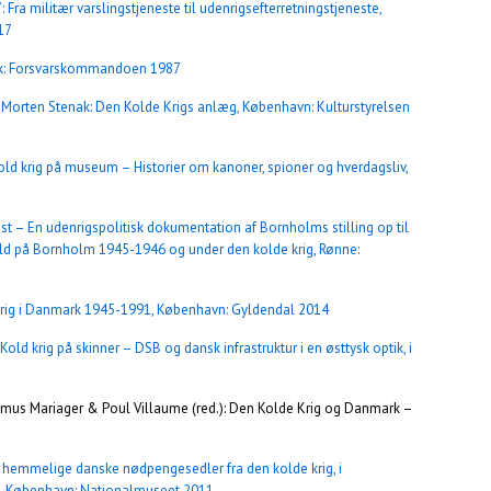
 Fra militær varslingstjeneste til udenrigsefterretningstjeneste,
17
æk: Forsvarskommandoen 1987
orten Stenak: Den Kolde Krigs anlæg, København: Kulturstyrelsen
old krig på museum – Historier om kanoner, spioner og hverdagsliv,
– En udenrigspolitisk dokumentation af Bornholms stilling op til
old på Bornholm 1945-1946 og under den kolde krig, Rønne:
 Krig i Danmark 1945-1991, København: Gyldendal 2014
old krig på skinner – DSB og dansk infrastruktur i en østtysk optik, i
asmus Mariager & Poul Villaume (red.): Den Kolde Krig og Danmark –
hemmelige danske nødpengesedler fra den kolde krig, i
1, København: Nationalmuseet 2011