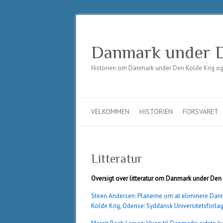
Danmark under D
Historien om Danmark under Den Kolde Krig og t
VELKOMMEN
HISTORIEN
FORSVARET
Litteratur
Oversigt over litteratur om Danmark under Den
Steen Andersen: Planerne om at eliminere Da
Kolde Krig, Odense: Syddansk Universitetsforla