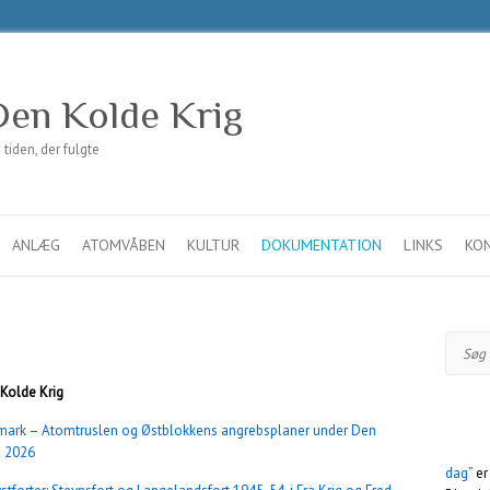
en Kolde Krig
iden, der fulgte
ANLÆG
ATOMVÅBEN
KULTUR
DOKUMENTATION
LINKS
KO
Søg
 Kolde Krig
nmark – Atomtruslen og Østblokkens angrebsplaner under Den
g 2026
dag”
er