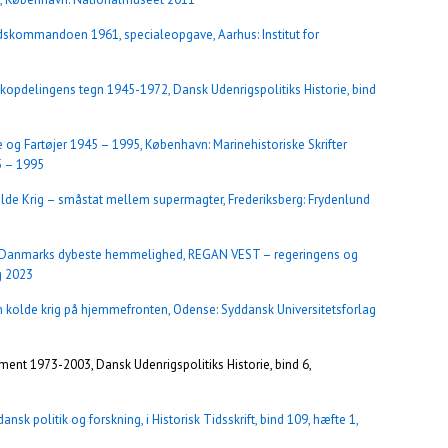
dskommandoen 1961, specialeopgave, Aarhus: Institut for
kopdelingens tegn 1945-1972, Dansk Udenrigspolitiks Historie, bind
og Fartøjer 1945 – 1995, København: Marinehistoriske Skrifter
5 – 1995
de Krig – småstat mellem supermagter, Frederiksberg: Frydenlund
: Danmarks dybeste hemmelighed, REGAN VEST – regeringens og
g 2023
n kolde krig på hjemmefronten, Odense: Syddansk Universitetsforlag
ent 1973-2003, Dansk Udenrigspolitiks Historie, bind 6,
sk politik og forskning, i Historisk Tidsskrift, bind 109, hæfte 1,