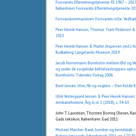
Forsvarets Efterretningstjeneste: FE 1967 – 2017:
København: Forsvarets Efterretningstjeneste 20
Forsvarskommandoen: Forsvarets rolle, Vedb
Peer Henrik Hansen, Thomas Tram Pedersen & M
2013
Peer Henrik Hansen & Martin Jespersen (red.): K
Rudkøbing: Langelands Museum 2019
Jacob Hornemann: Bornholm mellem Øst og Vest 
og under de sovjetiske befrielsestroppers oph
Bornholms Tidendes Forlag 2006
Bent Jensen: Ulve, får og vogtere – Den Kolde
Ulrik Vestergaard Jensen & Peer Henrik Hansen: K
Jernbanehistorie, Årg. 6, nr. 1 (2018), s. 34-63
John T. Lauridsen, Thorsten Borring Olesen, R
Gads leksikon, København: Gad 2011
Michael Märcher: Bank, bomber og beredskab – 
Nationalmuseets Arbejdsmark 2011, pp. 170-8