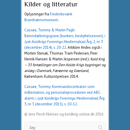
Kilder og litteratur
Oplysninger fra
Frederiksværk
Brandværnsmuseum
.
Cassøe, Tommy & Martin Pagh:
Betondækningsgrave (bunkers, beskyttelsesrum), i
Jysk Koldkrigs Forenings Medlemsblad
, Årg. 2, nr. 3
(december 2014), s. 20-22
. Artiklen findes også i
Morten Stenak, Thomas Tram Pedersen, Peer
Henrik Hansen & Martin Jespersen (red.):
Kold Krig
– 33 fortællinger om Den Kolde Krigs bygninger og
anlæg i Danmark, Færøerne og Grønland
,
København: Kulturstyrelsen 2014.
Cassøe, Tommy: Kommandocentralen som
målestation, og personaleproceduren ved ABC-
alarm, i
Jysk Koldkrigs Forenings Medlemsblad
, Årg.
3, nr. 5 (december 2015), s. 10-12
.
© Jens Perch Nielsen og koldkrig-online.dk 2016
Søg