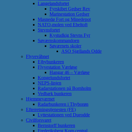
Langelandsfortet
Fyrskibet Gedser Rev
Marinestation Gedser
Masnedø Fort og Minedepot
NATO-molen ved Ebeltoft
Stevnsfortet
Kystudkig Stevns Fyr
Søværnskommandoen
Søværnets skoler
ASO Sjællands Odde
Flyvevåbnet
Ejbybunkeren
Flyvestation Værløse
Hangar 46 – Værløse
Kongelundsfortet
NEPS-linjen
Radarstationen på Bornholm
Vedbæk bunkeren
Hjemmeværnet
Radarbunkeren i Thyborøn
Efterretningstjenesten (FE)
Lyttestationen ved Dueodde
Civilforsvaret
Bernstorff bunkeren
Frederiksberg Kom.central