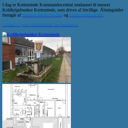
I dag er Kerteminde Kommandocentral omdannet til museet
Koldkrigsbunker Kerteminde, som drives af frivillige. Åbningstider
fremgår af
museets facebook-side
og
visitkerteminde.dk
.
Artikel i Fyens Stiftstidende om bunkeren
.