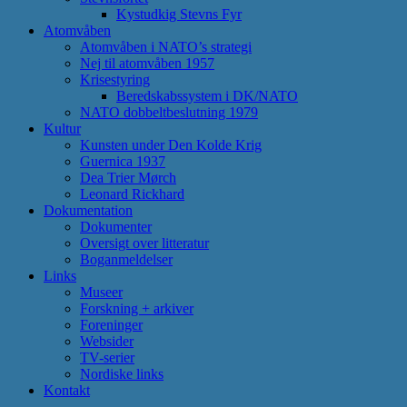
Kystudkig Stevns Fyr
Atomvåben
Atomvåben i NATO’s strategi
Nej til atomvåben 1957
Krisestyring
Beredskabssystem i DK/NATO
NATO dobbeltbeslutning 1979
Kultur
Kunsten under Den Kolde Krig
Guernica 1937
Dea Trier Mørch
Leonard Rickhard
Dokumentation
Dokumenter
Oversigt over litteratur
Boganmeldelser
Links
Museer
Forskning + arkiver
Foreninger
Websider
TV-serier
Nordiske links
Kontakt