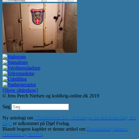
[Show slideshow]
© Jens Perch Nielsen og koldkrig-online.dk 2019
Søg
Ny antologi om
”Totalforsvar 2.0 – Erfaringer fra den kolde krig til i
dag”
er udkommet på Djøf Forlag.
Blandt bogens kapitler er denne artikel om
Beredskabssystemet i
Danmark og NATO
.