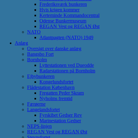
Frederiksværk bunkeren
Hvis krigen kommer
Kerteminde Kommandocentral
Odense Bunkermuseum
REGAN Vest og REGAN Øst
NATO
Atlantpagten (NATO) 1949
Anlæg
Oversigt over danske anlæg
Bangsbo Fort
Bornholm
Lyttestationen ved Dueodde
Radarstationen på Bornholm
Ejbybunkeren
Kongelundsfortet
Flådestation København
Fregatten Peder Skram
Nyholms fremtid
Færøerne
Langelandsfortet
Fyrskibet Gedser Rev
Marinestation Gedser
NEPS-linjen
REGAN Vest og REGAN Øst
Stevnsfortet