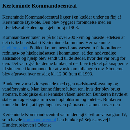
Kerteminde Kommandocentral
Kerteminde Kommandocentral ligger i en kælder under en fløj af
Kerteminde Byskole. Den blev bygget i forbindelse med en
udvidelse af skolen og taget i brug i 1968.
Kommandocentralen er på lidt over 200 kvm og husede ledelsen af
det civile beredskab i Kerteminde kommune. Herfra kunne
Civilforsvaret
, Politiet, kommunens brandvæsen m.fl. koordinere
rednings- og hjælpeindsatsen i kommunen, så den nødvendige
assistance og hjælp blev sendt ud til de steder, hvor der var brug for
den. Det var også fra denne bunker, at der blev trykket på knapperne
til sirenerne i kommunen for at varsle om luftangreb mv. Sirenerne
blev afprøvet hver onsdag kl. 12.00 frem til 1993.
Bunkeren var selvforsynende med egen nødstrømsforsyning og
vandforsyning. Man kunne filtrere luften ren, hvis der blev brugt
atomare, biologiske eller kemiske våben udenfor. Bunkeren havde et
stabsrum og et signalrum samt opholdsrum og toiletter. Bunkeren
kunne holde til, at bygningen oven på brasede sammen over den.
Kerteminde Kommandocentral var underlagt Civilforsvarsregion IV,
som havde
kommandocentral
i en bunker på Sejerskovvej i
Hunderupskoven i Odense.