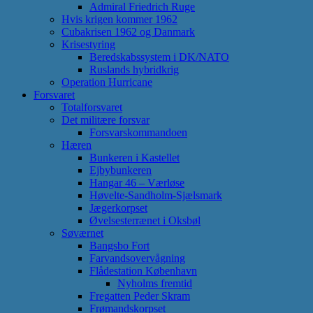
Admiral Friedrich Ruge
Hvis krigen kommer 1962
Cubakrisen 1962 og Danmark
Krisestyring
Beredskabssystem i DK/NATO
Ruslands hybridkrig
Operation Hurricane
Forsvaret
Totalforsvaret
Det militære forsvar
Forsvarskommandoen
Hæren
Bunkeren i Kastellet
Ejbybunkeren
Hangar 46 – Værløse
Høvelte-Sandholm-Sjælsmark
Jægerkorpset
Øvelsesterrænet i Oksbøl
Søværnet
Bangsbo Fort
Farvandsovervågning
Flådestation København
Nyholms fremtid
Fregatten Peder Skram
Frømandskorpset