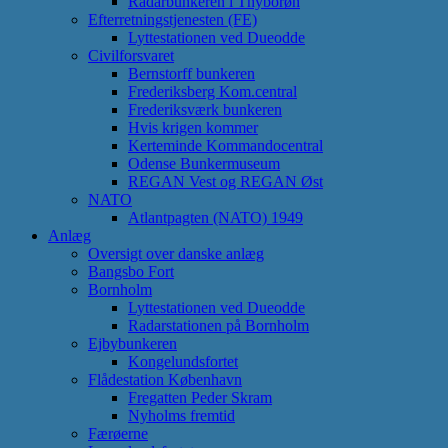
Radarbunkeren i Thyborøn
Efterretningstjenesten (FE)
Lyttestationen ved Dueodde
Civilforsvaret
Bernstorff bunkeren
Frederiksberg Kom.central
Frederiksværk bunkeren
Hvis krigen kommer
Kerteminde Kommandocentral
Odense Bunkermuseum
REGAN Vest og REGAN Øst
NATO
Atlantpagten (NATO) 1949
Anlæg
Oversigt over danske anlæg
Bangsbo Fort
Bornholm
Lyttestationen ved Dueodde
Radarstationen på Bornholm
Ejbybunkeren
Kongelundsfortet
Flådestation København
Fregatten Peder Skram
Nyholms fremtid
Færøerne