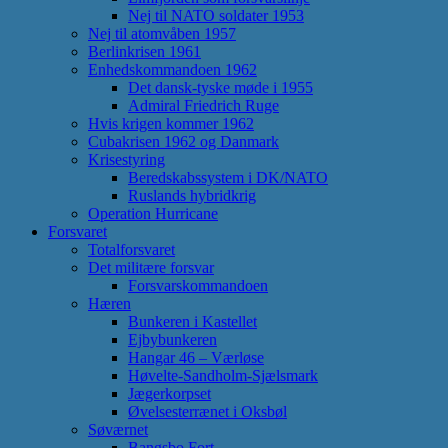
Nej til NATO soldater 1953
Nej til atomvåben 1957
Berlinkrisen 1961
Enhedskommandoen 1962
Det dansk-tyske møde i 1955
Admiral Friedrich Ruge
Hvis krigen kommer 1962
Cubakrisen 1962 og Danmark
Krisestyring
Beredskabssystem i DK/NATO
Ruslands hybridkrig
Operation Hurricane
Forsvaret
Totalforsvaret
Det militære forsvar
Forsvarskommandoen
Hæren
Bunkeren i Kastellet
Ejbybunkeren
Hangar 46 – Værløse
Høvelte-Sandholm-Sjælsmark
Jægerkorpset
Øvelsesterrænet i Oksbøl
Søværnet
Bangsbo Fort