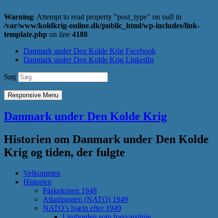
Warning
: Attempt to read property "post_type" on null in
/var/www/koldkrig-online.dk/public_html/wp-includes/link-
template.php
on line
4188
Danmark under Den Kolde Krig Facebook
Danmark under Den Kolde Krig LinkedIn
Søg
Responsive Menu
Danmark under Den Kolde Krig
Historien om Danmark under Den Kolde
Krig og tiden, der fulgte
Velkommen
Historien
Påskekrisen 1948
Atlantpagten (NATO) 1949
NATO’s hjælp efter 1949
Limfjorden som forsvarslinje