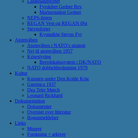
Langelandsfortet
Fyrskibet Gedser Rev
Marinestation Gedser
NEPS-linjen
REGAN Vest og REGAN Øst
Stevnsfortet
Kystudkig Stevns Fyr
Atomvåben
Atomvåben i NATO’s strategi
Nej til atomvåben 1957
Krisestyring
Beredskabssystem i DK/NATO
NATO dobbeltbeslutning 1979
Kultur
Kunsten under Den Kolde Krig
Guernica 1937
Dea Trier Mørch
Leonard Rickhard
Dokumentation
Dokumenter
Oversigt over litteratur
Boganmeldelser
Links
Museer
Forskning + arkiver