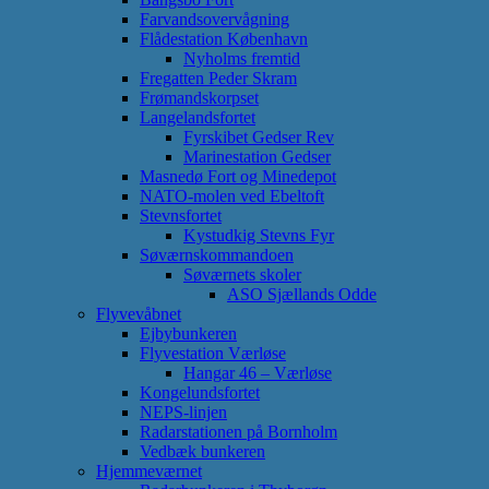
Farvandsovervågning
Flådestation København
Nyholms fremtid
Fregatten Peder Skram
Frømandskorpset
Langelandsfortet
Fyrskibet Gedser Rev
Marinestation Gedser
Masnedø Fort og Minedepot
NATO-molen ved Ebeltoft
Stevnsfortet
Kystudkig Stevns Fyr
Søværnskommandoen
Søværnets skoler
ASO Sjællands Odde
Flyvevåbnet
Ejbybunkeren
Flyvestation Værløse
Hangar 46 – Værløse
Kongelundsfortet
NEPS-linjen
Radarstationen på Bornholm
Vedbæk bunkeren
Hjemmeværnet