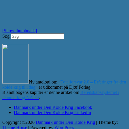
[Show thumbnails]
Søg
Ny antologi om
”Totalforsvar 2.0 – Erfaringer fra den
kolde krig til i dag”
er udkommet på Djøf Forlag.
Blandt bogens kapitler er denne artikel om
Beredskabssystemet i
Danmark og NATO
.
Danmark under Den Kolde Krig Facebook
Danmark under Den Kolde Krig LinkedIn
Copyright ©2026
Danmark under Den Kolde Krig
| Theme by:
Theme Horse
| Powered by:
WordPress