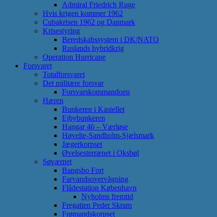
Admiral Friedrich Ruge
Hvis krigen kommer 1962
Cubakrisen 1962 og Danmark
Krisestyring
Beredskabssystem i DK/NATO
Ruslands hybridkrig
Operation Hurricane
Forsvaret
Totalforsvaret
Det militære forsvar
Forsvarskommandoen
Hæren
Bunkeren i Kastellet
Ejbybunkeren
Hangar 46 – Værløse
Høvelte-Sandholm-Sjælsmark
Jægerkorpset
Øvelsesterrænet i Oksbøl
Søværnet
Bangsbo Fort
Farvandsovervågning
Flådestation København
Nyholms fremtid
Fregatten Peder Skram
Frømandskorpset