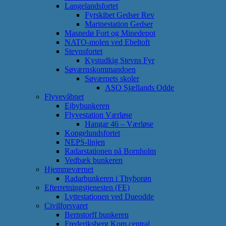
Langelandsfortet
Fyrskibet Gedser Rev
Marinestation Gedser
Masnedø Fort og Minedepot
NATO-molen ved Ebeltoft
Stevnsfortet
Kystudkig Stevns Fyr
Søværnskommandoen
Søværnets skoler
ASO Sjællands Odde
Flyvevåbnet
Ejbybunkeren
Flyvestation Værløse
Hangar 46 – Værløse
Kongelundsfortet
NEPS-linjen
Radarstationen på Bornholm
Vedbæk bunkeren
Hjemmeværnet
Radarbunkeren i Thyborøn
Efterretningstjenesten (FE)
Lyttestationen ved Dueodde
Civilforsvaret
Bernstorff bunkeren
Frederiksberg Kom.central