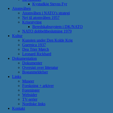
Kystudkig Stevns Fyr
Atomvåben
Atomvåben i NATO’s strategi
Nej til atomvåben 1957
Krisestyring
Beredskabssystem i DK/NATO
NATO dobbeltbeslutning 1979
Kultur
Kunsten under Den Kolde Krig
Guernica 1937
Dea Trier Mørch
Leonard Rickhard
Dokumentation
Dokumenter
Oversigt over litteratur
Boganmeldelser
Links
Museer
Forskning + arkiver
Foreninger
Websider
TV-serier
Nordiske links
Kontakt