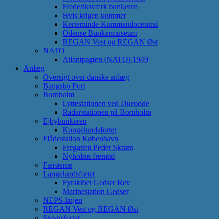
Frederiksværk bunkeren
Hvis krigen kommer
Kerteminde Kommandocentral
Odense Bunkermuseum
REGAN Vest og REGAN Øst
NATO
Atlantpagten (NATO) 1949
Anlæg
Oversigt over danske anlæg
Bangsbo Fort
Bornholm
Lyttestationen ved Dueodde
Radarstationen på Bornholm
Ejbybunkeren
Kongelundsfortet
Flådestation København
Fregatten Peder Skram
Nyholms fremtid
Færøerne
Langelandsfortet
Fyrskibet Gedser Rev
Marinestation Gedser
NEPS-linjen
REGAN Vest og REGAN Øst
Stevnsfortet