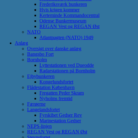
Frederiksværk bunkeren
Hvis krigen kommer
Kerteminde Kommandocentral
Odense Bunkermuseum
REGAN Vest og REGAN Øst
NATO
Atlantpagten (NATO) 1949
Anlæg
Oversigt over danske anlæg
Bangsbo Fort
Bornholm
Lyttestationen ved Dueodde
Radarstationen på Bornholm
Ejbybunkeren
Kongelundsfortet
Flådestation København
Fregatten Peder Skram
Nyholms fremtid
Færøerne
Langelandsfortet
Fyrskibet Gedser Rev
Marinestation Gedser
NEPS-linjen
REGAN Vest og REGAN Øst
Stevnsfortet