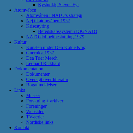
Kystudkig Stevns Fyr
Atomvåben
Atomvåben i NATO’s strategi
Nej til atomvåben 1957
Krisestyring
Beredskabssystem i DK/NATO
NATO dobbeltbeslutning 1979
Kultur
Kunsten under Den Kolde Krig
Guernica 1937
Dea Trier Mørch
Leonard Rickhard
Dokumentation
Dokumenter
Oversigt over litteratur
Boganmeldelser
Links
Museer
Forskning + arkiver
Foreninger
Websider
TV-serier
Nordiske links
Kontakt