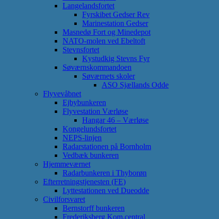
Langelandsfortet
Fyrskibet Gedser Rev
Marinestation Gedser
Masnedø Fort og Minedepot
NATO-molen ved Ebeltoft
Stevnsfortet
Kystudkig Stevns Fyr
Søværnskommandoen
Søværnets skoler
ASO Sjællands Odde
Flyvevåbnet
Ejbybunkeren
Flyvestation Værløse
Hangar 46 – Værløse
Kongelundsfortet
NEPS-linjen
Radarstationen på Bornholm
Vedbæk bunkeren
Hjemmeværnet
Radarbunkeren i Thyborøn
Efterretningstjenesten (FE)
Lyttestationen ved Dueodde
Civilforsvaret
Bernstorff bunkeren
Frederiksberg Kom.central