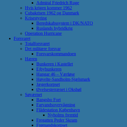
Admiral Friedrich Ruge
Hvis krigen kommer 1962
Cubakrisen 1962 og Danmark
Krisestyring
Beredskabssystem i DK/NATO
Ruslands hybridkrig
Operation Hurricane
Forsvaret
Totalforsvaret
Det militære forsvar
Forsvarskommandoen
Hæren
Bunkeren i Kastellet
Ejbybunkeren
Hangar 46 – Værløse
Høvelte-Sandholm-Sjælsmark
Jægerkorpset
Øvelsesterrænet i Oksbøl
Søværnet
Bangsbo Fort
Farvandsovervågning
Flådestation København
Nyholms fremtid
Fregatten Peder Skram
Frømandskorpset