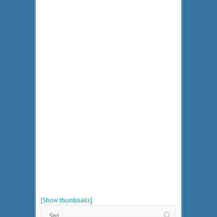
[Show thumbnails]
Søg