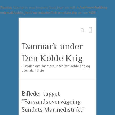
Warning
: Attempt to read property "post_type" on null in
/var/www/koldkrig-
online.dk/public_html/wp-includes/link-template.php
on line
4188
Søg
Danmark under
Den Kolde Krig
Historien om Danmark under Den Kolde Krig og
tiden, der fulgte
Billeder tagget
"Farvandsovervågning
Sundets Marinedistrikt"