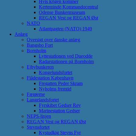
Hvis krigen kommer
Kerteminde Kommandocentral
Odense Bunkermuseum
REGAN Vest og REGAN Øst
NATO
Atlantpagten (NATO) 1949
Anlæg
Oversigt over danske anlæg
Bangsbo Fort
Bornholm
Lyttestationen ved Dueodde
Radarstationen på Bornholm
Ejbybunkeren
Kongelundsfortet
Flådestation København
Fregatten Peder Skram
Nyholms fremtid
Færøerne
Langelandsfortet
Fyrskibet Gedser Rev
Marinestation Gedser
NEPS-linjen
REGAN Vest og REGAN Øst
Stevnsfortet
Kystudkig Stevns Fyr