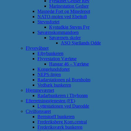
Fyrskibet Gedser Rev
Marinestation Gedser
Masnedø Fort og Minedepot
NATO-molen ved Ebeltoft
Stevnsfortet
Kystudkig Stevns Fyr
Søværnskommandoen
Søværnets skoler
ASO Sjællands Odde
Flyvevåbnet
Ejbybunkeren
Flyvestation Værløse
Hangar 46 – Værløse
Kongelundsfortet
NEPS-linjen
Radarstationen på Bornholm
Vedbæk bunkeren
Hjemmeværnet
Radarbunkeren i Thyborøn
Efterretningstjenesten (FE)
Lyttestationen ved Dueodde
Civilforsvaret
Bernstorff bunkeren
Frederiksberg Kom.central
Frederiksværk bunkeren