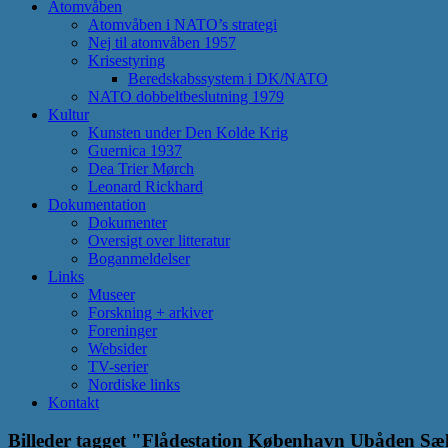
Atomvåben
Atomvåben i NATO’s strategi
Nej til atomvåben 1957
Krisestyring
Beredskabssystem i DK/NATO
NATO dobbeltbeslutning 1979
Kultur
Kunsten under Den Kolde Krig
Guernica 1937
Dea Trier Mørch
Leonard Rickhard
Dokumentation
Dokumenter
Oversigt over litteratur
Boganmeldelser
Links
Museer
Forskning + arkiver
Foreninger
Websider
TV-serier
Nordiske links
Kontakt
Billeder tagget "Flådestation København Ubåden S