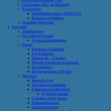
Hvis krigen kommer 1962
Cubakrisen 1962 og Danmark
Krisestyring
Beredskabssystem i DK/NATO
Ruslands hybridkrig
Operation Hurricane
Forsvaret
Totalforsvaret
Det militære forsvar
Forsvarskommandoen
Hæren
Bunkeren i Kastellet
Ejbybunkeren
Hangar 46 – Værløse
Høvelte-Sandholm-Sjælsmark
Jægerkorpset
Øvelsesterrænet i Oksbøl
Søværnet
Bangsbo Fort
Farvandsovervågning
Flådestation København
Nyholms fremtid
Fregatten Peder Skram
Frømandskorpset
Langelandsfortet