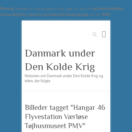
Warning
: Attempt to read property "post_type" on null in
/var/www/koldkrig-
online.dk/public_html/wp-includes/link-template.php
on line
4188
Søg
Danmark under
Den Kolde Krig
Historien om Danmark under Den Kolde Krig og
tiden, der fulgte
Billeder tagget "Hangar 46
Flyvestation Værløse
Tøjhusmuseet PMV"