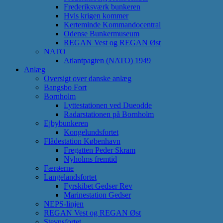
Frederiksværk bunkeren
Hvis krigen kommer
Kerteminde Kommandocentral
Odense Bunkermuseum
REGAN Vest og REGAN Øst
NATO
Atlantpagten (NATO) 1949
Anlæg
Oversigt over danske anlæg
Bangsbo Fort
Bornholm
Lyttestationen ved Dueodde
Radarstationen på Bornholm
Ejbybunkeren
Kongelundsfortet
Flådestation København
Fregatten Peder Skram
Nyholms fremtid
Færøerne
Langelandsfortet
Fyrskibet Gedser Rev
Marinestation Gedser
NEPS-linjen
REGAN Vest og REGAN Øst
Stevnsfortet