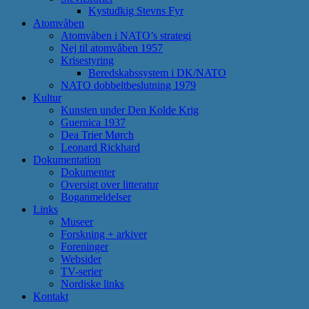
Kystudkig Stevns Fyr
Atomvåben
Atomvåben i NATO’s strategi
Nej til atomvåben 1957
Krisestyring
Beredskabssystem i DK/NATO
NATO dobbeltbeslutning 1979
Kultur
Kunsten under Den Kolde Krig
Guernica 1937
Dea Trier Mørch
Leonard Rickhard
Dokumentation
Dokumenter
Oversigt over litteratur
Boganmeldelser
Links
Museer
Forskning + arkiver
Foreninger
Websider
TV-serier
Nordiske links
Kontakt