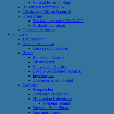
Admiral Friedrich Ruge
Hvis krigen kommer 1962
Cubakrisen 1962 og Danmark
Krisestyring
Beredskabssystem i DK/NATO
Ruslands hybridkrig
Operation Hurricane
Forsvaret
Totalforsvaret
Det militære forsvar
Forsvarskommandoen
Hæren
Bunkeren i Kastellet
Ejbybunkeren
Hangar 46 – Værløse
Høvelte-Sandholm-Sjælsmark
Jægerkorpset
Øvelsesterrænet i Oksbøl
Søværnet
Bangsbo Fort
Farvandsovervågning
Flådestation København
Nyholms fremtid
Fregatten Peder Skram
Frømandskorpset