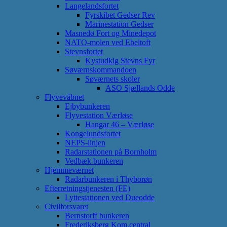
Langelandsfortet
Fyrskibet Gedser Rev
Marinestation Gedser
Masnedø Fort og Minedepot
NATO-molen ved Ebeltoft
Stevnsfortet
Kystudkig Stevns Fyr
Søværnskommandoen
Søværnets skoler
ASO Sjællands Odde
Flyvevåbnet
Ejbybunkeren
Flyvestation Værløse
Hangar 46 – Værløse
Kongelundsfortet
NEPS-linjen
Radarstationen på Bornholm
Vedbæk bunkeren
Hjemmeværnet
Radarbunkeren i Thyborøn
Efterretningstjenesten (FE)
Lyttestationen ved Dueodde
Civilforsvaret
Bernstorff bunkeren
Frederiksberg Kom.central