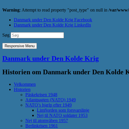
Warning
: Attempt to read property "post_type" on null in
/var/www/
Danmark under Den Kolde Krig Facebook
Danmark under Den Kolde Krig LinkedIn
Søg
Responsive Menu
Danmark under Den Kolde Krig
Historien om Danmark under Den Kolde Kri
Velkommen
Historien
Påskekrisen 1948
Atlantpagten (NATO) 1949
NATO’s hjælp efter 1949
Limfjorden som forsvarslinje
Nej til NATO soldater 1953
Nej til atomvåben 1957
Berlinkrisen 1961