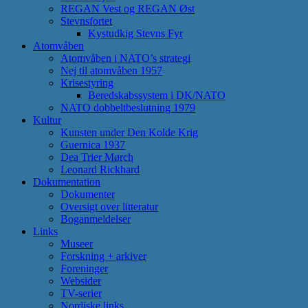
REGAN Vest og REGAN Øst
Stevnsfortet
Kystudkig Stevns Fyr
Atomvåben
Atomvåben i NATO’s strategi
Nej til atomvåben 1957
Krisestyring
Beredskabssystem i DK/NATO
NATO dobbeltbeslutning 1979
Kultur
Kunsten under Den Kolde Krig
Guernica 1937
Dea Trier Mørch
Leonard Rickhard
Dokumentation
Dokumenter
Oversigt over litteratur
Boganmeldelser
Links
Museer
Forskning + arkiver
Foreninger
Websider
TV-serier
Nordiske links