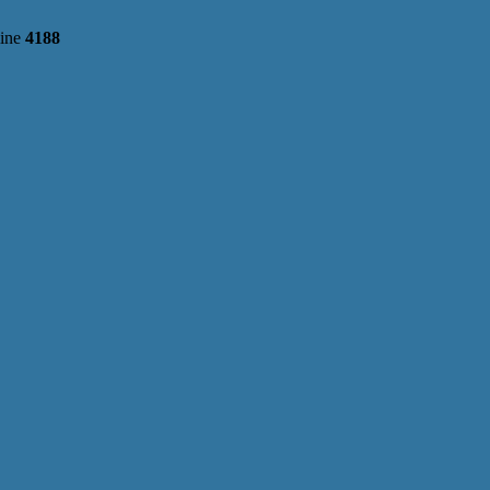
line
4188