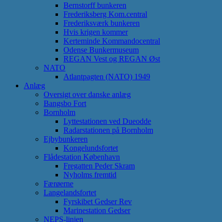
Bernstorff bunkeren
Frederiksberg Kom.central
Frederiksværk bunkeren
Hvis krigen kommer
Kerteminde Kommandocentral
Odense Bunkermuseum
REGAN Vest og REGAN Øst
NATO
Atlantpagten (NATO) 1949
Anlæg
Oversigt over danske anlæg
Bangsbo Fort
Bornholm
Lyttestationen ved Dueodde
Radarstationen på Bornholm
Ejbybunkeren
Kongelundsfortet
Flådestation København
Fregatten Peder Skram
Nyholms fremtid
Færøerne
Langelandsfortet
Fyrskibet Gedser Rev
Marinestation Gedser
NEPS-linjen