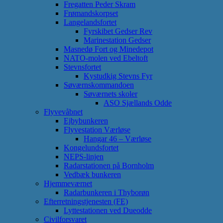
Fregatten Peder Skram
Frømandskorpset
Langelandsfortet
Fyrskibet Gedser Rev
Marinestation Gedser
Masnedø Fort og Minedepot
NATO-molen ved Ebeltoft
Stevnsfortet
Kystudkig Stevns Fyr
Søværnskommandoen
Søværnets skoler
ASO Sjællands Odde
Flyvevåbnet
Ejbybunkeren
Flyvestation Værløse
Hangar 46 – Værløse
Kongelundsfortet
NEPS-linjen
Radarstationen på Bornholm
Vedbæk bunkeren
Hjemmeværnet
Radarbunkeren i Thyborøn
Efterretningstjenesten (FE)
Lyttestationen ved Dueodde
Civilforsvaret