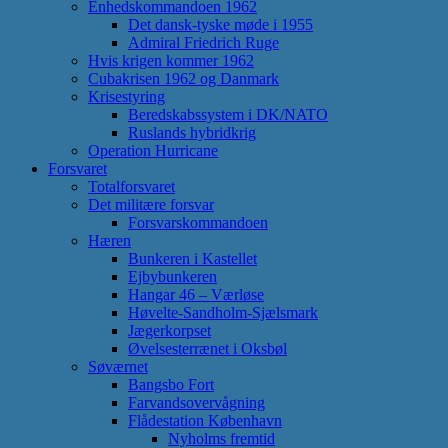
Enhedskommandoen 1962
Det dansk-tyske møde i 1955
Admiral Friedrich Ruge
Hvis krigen kommer 1962
Cubakrisen 1962 og Danmark
Krisestyring
Beredskabssystem i DK/NATO
Ruslands hybridkrig
Operation Hurricane
Forsvaret
Totalforsvaret
Det militære forsvar
Forsvarskommandoen
Hæren
Bunkeren i Kastellet
Ejbybunkeren
Hangar 46 – Værløse
Høvelte-Sandholm-Sjælsmark
Jægerkorpset
Øvelsesterrænet i Oksbøl
Søværnet
Bangsbo Fort
Farvandsovervågning
Flådestation København
Nyholms fremtid