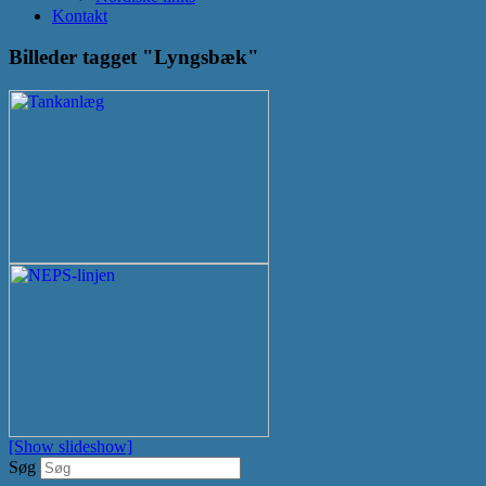
Kontakt
Billeder tagget "Lyngsbæk"
[Show slideshow]
Søg