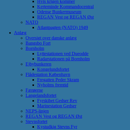
Hvis krigen kommer
Kerteminde Kommandocentral
Odense Bunkermuseum
REGAN Vest og REGAN Øst
NATO
Atlantpagten (NATO) 1949
Anlæg
Oversigt over danske anlæg
Bangsbo Fort
Bornholm
Lyttestationen ved Dueodde
Radarstationen på Bornholm
Ejbybunkeren
Kongelundsfortet
Flådestation København
Fregatten Peder Skram
Nyholms fremtid
Færøerne
Langelandsfortet
Fyrskibet Gedser Rev
Marinestation Gedser
NEPS-linjen
REGAN Vest og REGAN Øst
Stevnsfortet
Kystudkig Stevns Fyr