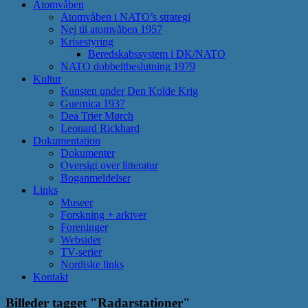
Atomvåben
Atomvåben i NATO’s strategi
Nej til atomvåben 1957
Krisestyring
Beredskabssystem i DK/NATO
NATO dobbeltbeslutning 1979
Kultur
Kunsten under Den Kolde Krig
Guernica 1937
Dea Trier Mørch
Leonard Rickhard
Dokumentation
Dokumenter
Oversigt over litteratur
Boganmeldelser
Links
Museer
Forskning + arkiver
Foreninger
Websider
TV-serier
Nordiske links
Kontakt
Billeder tagget "Radarstationer"