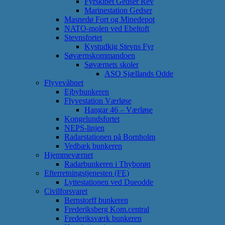
Fyrskibet Gedser Rev
Marinestation Gedser
Masnedø Fort og Minedepot
NATO-molen ved Ebeltoft
Stevnsfortet
Kystudkig Stevns Fyr
Søværnskommandoen
Søværnets skoler
ASO Sjællands Odde
Flyvevåbnet
Ejbybunkeren
Flyvestation Værløse
Hangar 46 – Værløse
Kongelundsfortet
NEPS-linjen
Radarstationen på Bornholm
Vedbæk bunkeren
Hjemmeværnet
Radarbunkeren i Thyborøn
Efterretningstjenesten (FE)
Lyttestationen ved Dueodde
Civilforsvaret
Bernstorff bunkeren
Frederiksberg Kom.central
Frederiksværk bunkeren