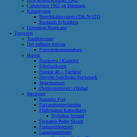
Hvis krigen kommer 1962
Cubakrisen 1962 og Danmark
Krisestyring
Beredskabssystem i DK/NATO
Ruslands hybridkrig
Operation Hurricane
Forsvaret
Totalforsvaret
Det militære forsvar
Forsvarskommandoen
Hæren
Bunkeren i Kastellet
Ejbybunkeren
Hangar 46 – Værløse
Høvelte-Sandholm-Sjælsmark
Jægerkorpset
Øvelsesterrænet i Oksbøl
Søværnet
Bangsbo Fort
Farvandsovervågning
Flådestation København
Nyholms fremtid
Fregatten Peder Skram
Frømandskorpset
Langelandsfortet