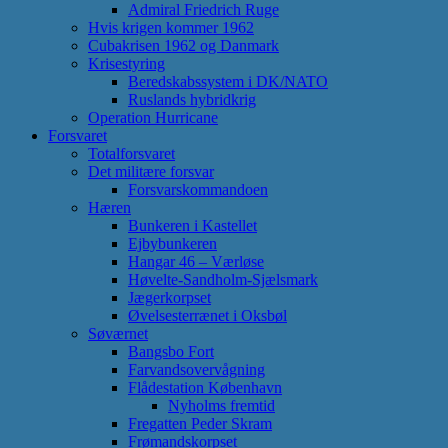
Admiral Friedrich Ruge
Hvis krigen kommer 1962
Cubakrisen 1962 og Danmark
Krisestyring
Beredskabssystem i DK/NATO
Ruslands hybridkrig
Operation Hurricane
Forsvaret
Totalforsvaret
Det militære forsvar
Forsvarskommandoen
Hæren
Bunkeren i Kastellet
Ejbybunkeren
Hangar 46 – Værløse
Høvelte-Sandholm-Sjælsmark
Jægerkorpset
Øvelsesterrænet i Oksbøl
Søværnet
Bangsbo Fort
Farvandsovervågning
Flådestation København
Nyholms fremtid
Fregatten Peder Skram
Frømandskorpset