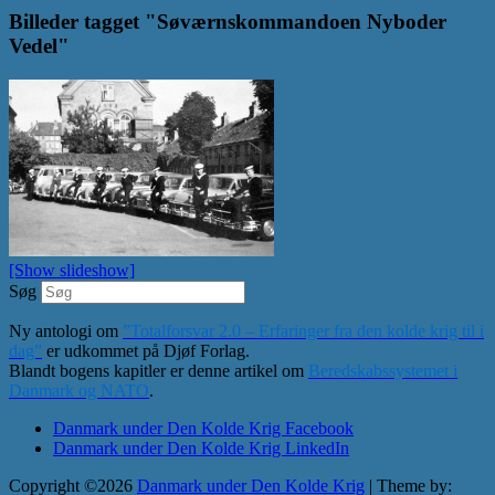
Billeder tagget "Søværnskommandoen Nyboder
Vedel"
[Show slideshow]
Søg
Ny antologi om
”Totalforsvar 2.0 – Erfaringer fra den kolde krig til i
dag”
er udkommet på Djøf Forlag.
Blandt bogens kapitler er denne artikel om
Beredskabssystemet i
Danmark og NATO
.
Danmark under Den Kolde Krig Facebook
Danmark under Den Kolde Krig LinkedIn
Copyright ©2026
Danmark under Den Kolde Krig
| Theme by: