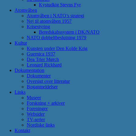
Kystudkig Stevns Fyr
Atomvåben
Atomvåben i NATO’s strategi
Nej til atomvåben 1957
Krisestyring
Beredskabssystem i DK/NATO
NATO dobbeltbeslutning 1979
Kultur
Kunsten under Den Kolde Krig
Guernica 1937
Dea Trier Mørch
Leonard Rickhard
Dokumentation
Dokumenter
Oversigt over litteratur
Boganmeldelser
Links
Museer
Forskning + arkiver
Foreninger
Websider
TV-serier
Nordiske links
Kontakt