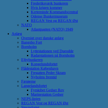
Frederiksværk bunkeren
Hvis krigen kommer
Kerteminde Kommandocentral
Odense Bunkermuseum
REGAN Vest og REGAN Øst
NATO
Atlantpagten (NATO) 1949
Anlæg
Oversigt over danske anlæg
Bangsbo Fort
Bornholm
Lyttestationen ved Dueodde
Radarstationen på Bornholm
Ejbybunkeren
Kongelundsfortet
Flådestation København
Fregatten Peder Skram
Nyholms fremtid
Færøerne
Langelandsfortet
Fyrskibet Gedser Rev
Marinestation Gedser
NEPS-linjen
REGAN Vest og REGAN Øst
Stevnsfortet