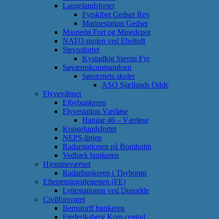
Langelandsfortet
Fyrskibet Gedser Rev
Marinestation Gedser
Masnedø Fort og Minedepot
NATO-molen ved Ebeltoft
Stevnsfortet
Kystudkig Stevns Fyr
Søværnskommandoen
Søværnets skoler
ASO Sjællands Odde
Flyvevåbnet
Ejbybunkeren
Flyvestation Værløse
Hangar 46 – Værløse
Kongelundsfortet
NEPS-linjen
Radarstationen på Bornholm
Vedbæk bunkeren
Hjemmeværnet
Radarbunkeren i Thyborøn
Efterretningstjenesten (FE)
Lyttestationen ved Dueodde
Civilforsvaret
Bernstorff bunkeren
Frederiksberg Kom.central