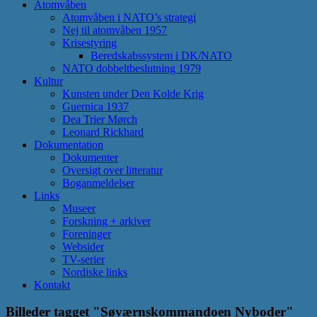
Atomvåben
Atomvåben i NATO’s strategi
Nej til atomvåben 1957
Krisestyring
Beredskabssystem i DK/NATO
NATO dobbeltbeslutning 1979
Kultur
Kunsten under Den Kolde Krig
Guernica 1937
Dea Trier Mørch
Leonard Rickhard
Dokumentation
Dokumenter
Oversigt over litteratur
Boganmeldelser
Links
Museer
Forskning + arkiver
Foreninger
Websider
TV-serier
Nordiske links
Kontakt
Billeder tagget "Søværnskommandoen Nyboder"