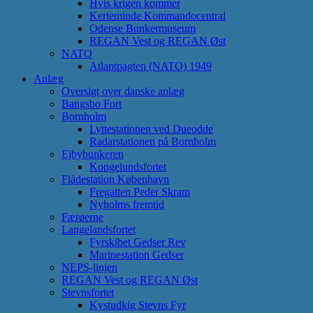
Hvis krigen kommer
Kerteminde Kommandocentral
Odense Bunkermuseum
REGAN Vest og REGAN Øst
NATO
Atlantpagten (NATO) 1949
Anlæg
Oversigt over danske anlæg
Bangsbo Fort
Bornholm
Lyttestationen ved Dueodde
Radarstationen på Bornholm
Ejbybunkeren
Kongelundsfortet
Flådestation København
Fregatten Peder Skram
Nyholms fremtid
Færøerne
Langelandsfortet
Fyrskibet Gedser Rev
Marinestation Gedser
NEPS-linjen
REGAN Vest og REGAN Øst
Stevnsfortet
Kystudkig Stevns Fyr