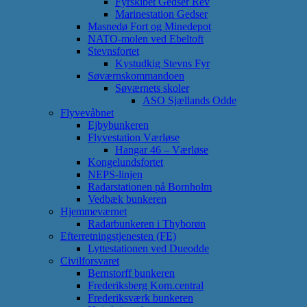
Fyrskibet Gedser Rev
Marinestation Gedser
Masnedø Fort og Minedepot
NATO-molen ved Ebeltoft
Stevnsfortet
Kystudkig Stevns Fyr
Søværnskommandoen
Søværnets skoler
ASO Sjællands Odde
Flyvevåbnet
Ejbybunkeren
Flyvestation Værløse
Hangar 46 – Værløse
Kongelundsfortet
NEPS-linjen
Radarstationen på Bornholm
Vedbæk bunkeren
Hjemmeværnet
Radarbunkeren i Thyborøn
Efterretningstjenesten (FE)
Lyttestationen ved Dueodde
Civilforsvaret
Bernstorff bunkeren
Frederiksberg Kom.central
Frederiksværk bunkeren