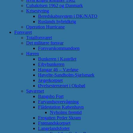
Hvis krigen kommer 1962
Cubakrisen 1962 og Danmark
Krisestyring
Beredskabssystem i DK/NATO
Ruslands hybridkrig
Operation Hurricane
Forsvaret
Totalforsvaret
Det militære forsvar
Forsvarskommandoen
Hæren
Bunkeren i Kastellet
Ejbybunkeren
Hangar 46 – Værløse
Høvelte-Sandholm-Sjælsmark
Jægerkorpset
Øvelsesterrænet i Oksbøl
Søværnet
Bangsbo Fort
Farvandsovervågning
Flådestation København
Nyholms fremtid
Fregatten Peder Skram
Frømandskorpset
Langelandsfortet