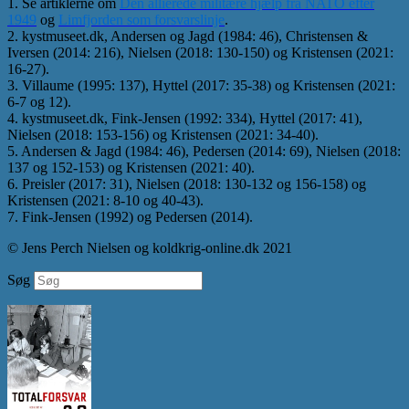
1. Se artiklerne om
Den allierede militære hjælp fra NATO efter
1949
og
Limfjorden som forsvarslinje
.
2. kystmuseet.dk, Andersen og Jagd (1984: 46), Christensen &
Iversen (2014: 216), Nielsen (2018: 130-150) og Kristensen (2021:
16-27).
3. Villaume (1995: 137), Hyttel (2017: 35-38) og Kristensen (2021:
6-7 og 12).
4. kystmuseet.dk, Fink-Jensen (1992: 334), Hyttel (2017: 41),
Nielsen (2018: 153-156) og Kristensen (2021: 34-40).
5. Andersen & Jagd (1984: 46), Pedersen (2014: 69), Nielsen (2018:
137 og 152-153) og Kristensen (2021: 40).
6. Preisler (2017: 31), Nielsen (2018: 130-132 og 156-158) og
Kristensen (2021: 8-10 og 40-43).
7. Fink-Jensen (1992) og Pedersen (2014).
© Jens Perch Nielsen og koldkrig-online.dk 2021
Søg