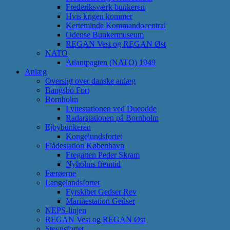
Frederiksværk bunkeren
Hvis krigen kommer
Kerteminde Kommandocentral
Odense Bunkermuseum
REGAN Vest og REGAN Øst
NATO
Atlantpagten (NATO) 1949
Anlæg
Oversigt over danske anlæg
Bangsbo Fort
Bornholm
Lyttestationen ved Dueodde
Radarstationen på Bornholm
Ejbybunkeren
Kongelundsfortet
Flådestation København
Fregatten Peder Skram
Nyholms fremtid
Færøerne
Langelandsfortet
Fyrskibet Gedser Rev
Marinestation Gedser
NEPS-linjen
REGAN Vest og REGAN Øst
Stevnsfortet