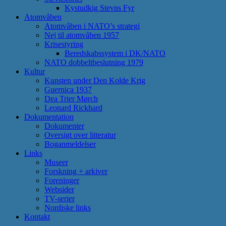
Kystudkig Stevns Fyr
Atomvåben
Atomvåben i NATO’s strategi
Nej til atomvåben 1957
Krisestyring
Beredskabssystem i DK/NATO
NATO dobbeltbeslutning 1979
Kultur
Kunsten under Den Kolde Krig
Guernica 1937
Dea Trier Mørch
Leonard Rickhard
Dokumentation
Dokumenter
Oversigt over litteratur
Boganmeldelser
Links
Museer
Forskning + arkiver
Foreninger
Websider
TV-serier
Nordiske links
Kontakt