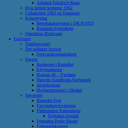
Admiral Friedrich Ruge
Hvis krigen kommer 1962
Cubakrisen 1962 og Danmark
Krisestyring
Beredskabssystem i DK/NATO
Ruslands hybridkrig
Operation Hurricane
Forsvaret
Totalforsvaret
Det militære forsvar
Forsvarskommandoen
Hæren
Bunkeren i Kastellet
Ejbybunkeren
Hangar 46 – Værløse
Høvelte-Sandholm-Sjælsmark
Jægerkorpset
Øvelsesterrænet i Oksbøl
Søværnet
Bangsbo Fort
Farvandsovervågning
Flådestation København
Nyholms fremtid
Fregatten Peder Skram
Frømandskorpset