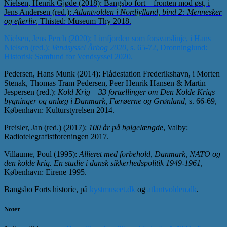
Nielsen, Henrik Gjøde (2018): Bangsbo fort – fronten mod øst, i
Jens Andersen (red.):
Atlantvolden i Nordjylland, bind 2: Mennesker
og efterliv
, Thisted: Museum Thy 2018.
Nielsen, Jens Perch (2020): Limfjorden som forsvarslinje, i Hans
Nielsen (red.):
Vendsyssel Årbog 2020
, s. 65-72, Dronninglund:
Historisk Samfund for Vendsyssel 2020.
Pedersen, Hans Munk (2014): Flådestation Frederikshavn, i Morten
Stenak, Thomas Tram Pedersen, Peer Henrik Hansen & Martin
Jespersen (red.):
Kold Krig – 33 fortællinger om Den Kolde Krigs
bygninger og anlæg i Danmark, Færøerne og Grønland
, s. 66-69,
København: Kulturstyrelsen 2014.
Preisler, Jan (red.) (2017):
100 år på bølgelængde
, Valby:
Radiotelegrafistforeningen 2017.
Villaume, Poul (1995):
Allieret med forbehold, Danmark, NATO og
den kolde krig. En studie i dansk sikkerhedspolitik 1949-1961
,
København: Eirene 1995.
Bangsbo Forts historie, på
kystmuseet.dk
og
atlantvolden.dk
.
Noter