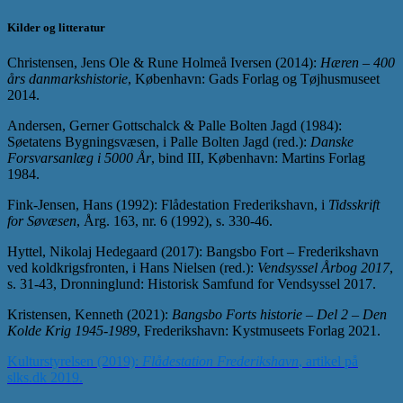
Kilder og litteratur
Christensen, Jens Ole & Rune Holmeå Iversen (2014):
Hæren – 400
års danmarkshistorie
, København: Gads Forlag og Tøjhusmuseet
2014.
Andersen, Gerner Gottschalck & Palle Bolten Jagd (1984):
Søetatens Bygningsvæsen, i Palle Bolten Jagd (red.):
Danske
Forsvarsanlæg i 5000 År
, bind III, København: Martins Forlag
1984.
Fink-Jensen, Hans (1992): Flådestation Frederikshavn, i
Tidsskrift
for Søvæsen
, Årg. 163, nr. 6 (1992), s. 330-46.
Hyttel, Nikolaj Hedegaard (2017): Bangsbo Fort – Frederikshavn
ved koldkrigsfronten, i Hans Nielsen (red.):
Vendsyssel Årbog 2017
,
s. 31-43, Dronninglund: Historisk Samfund for Vendsyssel 2017.
Kristensen, Kenneth (2021):
Bangsbo Forts historie – Del 2 – Den
Kolde Krig 1945-1989
, Frederikshavn: Kystmuseets Forlag 2021.
Kulturstyrelsen (2019):
Flådestation Frederikshavn
, artikel på
slks.dk 2019.