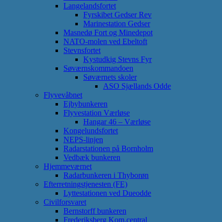
Langelandsfortet
Fyrskibet Gedser Rev
Marinestation Gedser
Masnedø Fort og Minedepot
NATO-molen ved Ebeltoft
Stevnsfortet
Kystudkig Stevns Fyr
Søværnskommandoen
Søværnets skoler
ASO Sjællands Odde
Flyvevåbnet
Ejbybunkeren
Flyvestation Værløse
Hangar 46 – Værløse
Kongelundsfortet
NEPS-linjen
Radarstationen på Bornholm
Vedbæk bunkeren
Hjemmeværnet
Radarbunkeren i Thyborøn
Efterretningstjenesten (FE)
Lyttestationen ved Dueodde
Civilforsvaret
Bernstorff bunkeren
Frederiksberg Kom.central