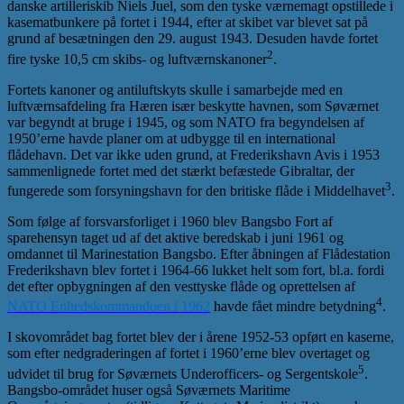
danske artilleriskib Niels Juel, som den tyske værnemagt opstillede i
kasematbunkere på fortet i 1944, efter at skibet var blevet sat på
grund af besætningen den 29. august 1943. Desuden havde fortet
2
fire tyske 10,5 cm skibs- og luftværnskanoner
.
Fortets kanoner og antiluftskyts skulle i samarbejde med en
luftværnsafdeling fra Hæren især beskytte havnen, som Søværnet
var begyndt at bruge i 1945, og som NATO fra begyndelsen af
1950’erne havde planer om at udbygge til en international
flådehavn. Det var ikke uden grund, at Frederikshavn Avis i 1953
sammenlignede fortet med det stærkt befæstede Gibraltar, der
3
fungerede som forsyningshavn for den britiske flåde i Middelhavet
.
Som følge af forsvarsforliget i 1960 blev Bangsbo Fort af
sparehensyn taget ud af det aktive beredskab i juni 1961 og
omdannet til Marinestation Bangsbo. Efter åbningen af Flådestation
Frederikshavn blev fortet i 1964-66 lukket helt som fort, bl.a. fordi
det efter opbygningen af den vesttyske flåde og oprettelsen af
4
NATO Enhedskommandoen i 1962
havde fået mindre betydning
.
I skovområdet bag fortet blev der i årene 1952-53 opført en kaserne,
som efter nedgraderingen af fortet i 1960’erne blev overtaget og
5
udvidet til brug for Søværnets Underofficers- og Sergentskole
.
Bangsbo-området huser også Søværnets Maritime