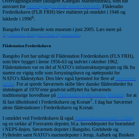
Overvågningscenter (tidligere Kattegats Marinedistrikt), som har
ansvaret for
overvågningen af de danske farvande
. Flåderadio
Frederikshavn (FLR FRH) blev etableret på området i 1946 og
6
lukkede i 1996
.
Bangsbo Fort åbnede som museum i juni 2005. Læs mere på
Kystmuseet Bangsbo Forts hjemmeside
.
Flådestation Frederikshavn
Bangsbo Fort har udsigt til Flådestation Frederikshavn (FLS FRH),
som blev bygget i årene 1956-63 og indviet i oktober 1962.
Flådestationen var en del af NATO’s infrastrukturprogram og fik fra
starten en vigtig rolle som forsyningshavn og støttepunkt for
NATO’s flådestyrker. Den blev også hjemsted for flere af
Søværnets
skoler
. For at sprede Søværnets skibe blev danske flådeenheder fra
slutningen af 1970’erne gradvist udflyttet fra Søværnets
traditionsrige hovedbase på
Flådestation København (Holmen)
for at
7
få fast tilholdssted i Frederikshavn og Korsør
. I dag har Søværnet
alene flådestationer i Frederikshavn og Korsør.
I området ved Frederikshavn lå også
Ammunitionsarsenalet i Elling
og en række af Forsvarets depoter, bl.a. hoveddepotet for brændstof
i NEPS-linjen, Søværnets depoter i Bangsbo, Grelshede og
Fylleledet samt NATO’s marinedepoter i Jerup, Aalbæk og Bunken