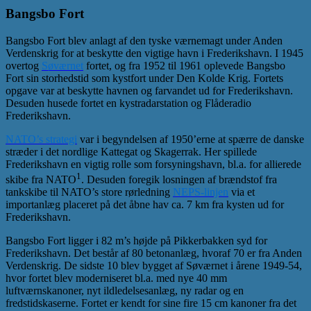
Bangsbo Fort
Bangsbo Fort blev anlagt af den tyske værnemagt under Anden
Verdenskrig for at beskytte den vigtige havn i Frederikshavn. I 1945
overtog
Søværnet
fortet, og fra 1952 til 1961 oplevede Bangsbo
Fort sin storhedstid som kystfort under Den Kolde Krig. Fortets
opgave var at beskytte havnen og farvandet ud for Frederikshavn.
Desuden husede fortet en kystradarstation og Flåderadio
Frederikshavn.
NATO’s strategi
var i begyndelsen af 1950’erne at spærre de danske
stræder i det nordlige Kattegat og Skagerrak. Her spillede
Frederikshavn en vigtig rolle som forsyningshavn, bl.a. for allierede
1
skibe fra NATO
. Desuden foregik losningen af brændstof fra
tankskibe til NATO’s store rørledning
NEPS-linjen
via et
importanlæg placeret på det åbne hav ca. 7 km fra kysten ud for
Frederikshavn.
Bangsbo Fort ligger i 82 m’s højde på Pikkerbakken syd for
Frederikshavn. Det består af 80 betonanlæg, hvoraf 70 er fra Anden
Verdenskrig. De sidste 10 blev bygget af Søværnet i årene 1949-54,
hvor fortet blev moderniseret bl.a. med nye 40 mm
luftværnskanoner, nyt ildledelsesanlæg, ny radar og en
fredstidskaserne. Fortet er kendt for sine fire 15 cm kanoner fra det