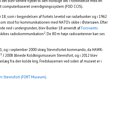
det blev senere flyttet til den nordlige del i forbindelse med en
 nyt computerbaseret overvågningssystem (FOD CCIS).
18, som i begyndelsen af fortets levetid var radarbunker og i 1962
 som stod for kommunikationen med NATO’s skibe i Østersøen. Efter
tede ned i undergrunden, blev Bunker 18 anvendt af
Forsvarets
2
ske skibes radiokommunikation
. De 80 m høje radioantenner kan ses
981, og i september 2000 strøg Stevnsfortet kommando, da HAWK-
3
p
. I 2008 åbnede Koldkrigsmuseum Stevnsfort, og i 2012 blev
nlæg fra den kolde krig. Fredskasernen ved siden af museet er i
m Stevnsfort (FORT Museum)
.