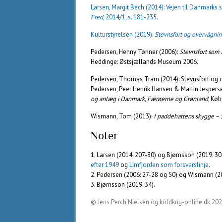
Larsen, Margit Bech (2014): Vejen til Danmarks s
Fred
, 2014/1, s. 181-235.
Kulturstyrelsen (2019):
Stevnsfort og overvågni
Pedersen, Henny Tønner (2006):
Stevnsfort som 
Heddinge: Østsjællands Museum 2006.
Pedersen, Thomas Tram (2014): Stevnsfort og 
Pedersen, Peer Henrik Hansen & Martin Jesperse
og anlæg i Danmark, Færøerne og Grønland
, Kø
Wismann, Tom (2013):
I paddehattens skygge –
Noter
1. Larsen (2014: 207-30) og Bjørnsson (2019: 3
efter 1949
og
Limfjorden som forsvarslinje
.
2. Pedersen (2006: 27-28 og 50) og Wismann (20
3. Bjørnsson (2019: 34).
© Jens Perch Nielsen og koldkrig-online.dk 20