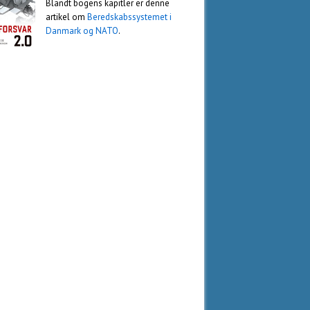
Blandt bogens kapitler er denne
artikel om
Beredskabssystemet i
Danmark og NATO
.