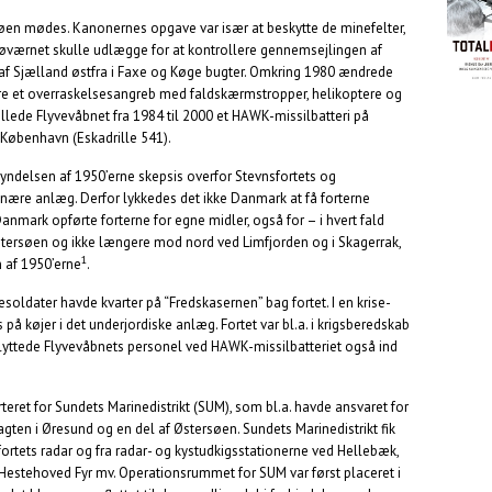
søen mødes. Kanonernes opgave var især at beskytte de minefelter,
 Søværnet skulle udlægge for at kontrollere gennemsejlingen af
af Sjælland østfra i Faxe og Køge bugter. Omkring 1980 ændrede
mere et overraskelsesangreb med faldskærmstropper, helikoptere og
lede Flyvevåbnet fra 1984 til 2000 et HAWK-missilbatteri på
 København (Eskadrille 541).
delsen af 1950’erne skepsis overfor Stevnsfortets og
tionære anlæg. Derfor lykkedes det ikke Danmark at få forterne
Danmark opførte forterne for egne midler, også for – i hvert fald
stersøen og ikke længere mod nord ved Limfjorden og i Skagerrak,
1
 af 1950’erne
.
ldater havde kvarter på “Fredskasernen” bag fortet. I en krise-
 på køjer i det underjordiske anlæg. Fortet var bl.a. i krigsberedskab
 flyttede Flyvevåbnets personel ved HAWK-missilbatteriet også ind
teret for Sundets Marinedistrikt (SUM), som bl.a. havde ansvaret for
gten i Øresund og en del af Østersøen. Sundets Marinedistrikt fik
fortets radar og fra radar- og kystudkigsstationerne ved Hellebæk,
 Hestehoved Fyr mv. Operationsrummet for SUM var først placeret i