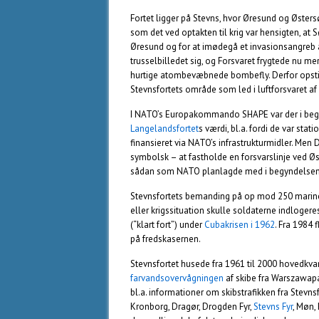
Fortet ligger på Stevns, hvor Øresund og Øster
som det ved optakten til krig var hensigten, at
Øresund og for at imødegå et invasionsangreb 
trusselbilledet sig, og Forsvaret frygtede nu 
hurtige atombevæbnede bombefly. Derfor opstil
Stevnsfortets område som led i luftforsvaret af
I NATO’s Europakommando SHAPE var der i begyn
Langelandsfortet
s værdi, bl.a. fordi de var sta
finansieret via NATO’s infrastrukturmidler. Men 
symbolsk – at fastholde en forsvarslinje ved Ø
sådan som NATO planlagde med i begyndelsen
Stevnsfortets bemanding på op mod 250 marineso
eller krigssituation skulle soldaterne indlogeres
(“klart fort”) under
Cubakrisen i 1962
. Fra 1984
på fredskasernen.
Stevnsfortet husede fra 1961 til 2000 hovedkvar
farvandsovervågningen
af skibe fra Warszawapa
bl.a. informationer om skibstrafikken fra Stevns
Kronborg, Dragør, Drogden Fyr,
Stevns Fyr
, Møn,