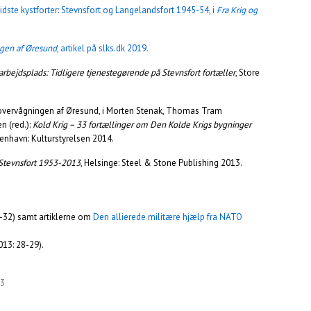
idste kystforter: Stevnsfort og Langelandsfort 1945-54, i
Fra Krig og
ngen af Øresund
, artikel på slks.dk 2019.
arbejdsplads: Tidligere tjenestegørende på Stevnsfort fortæller
, Store
overvågningen af Øresund, i Morten Stenak, Thomas Tram
n (red.):
Kold Krig – 33 fortællinger om Den Kolde Krigs bygninger
benhavn: Kulturstyrelsen 2014.
 Stevnsfort 1953-2013
, Helsinge: Steel & Stone Publishing 2013.
0-32) samt artiklerne om
Den allierede militære hjælp fra NATO
13: 28-29).
23