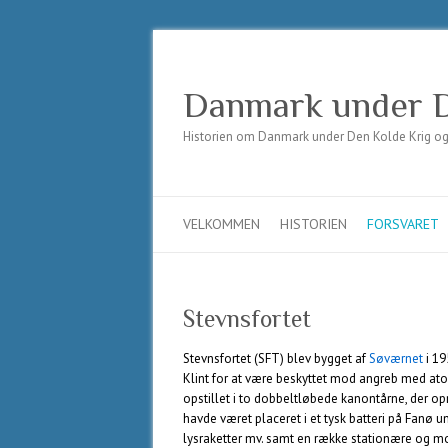
Danmark under D
Historien om Danmark under Den Kolde Krig og t
VELKOMMEN
HISTORIEN
FORSVARET
Stevnsfortet
Stevnsfortet (SFT) blev bygget af
Søværnet
i 19
Klint for at være beskyttet mod angreb med a
opstillet i to dobbeltløbede kanontårne, der o
havde været placeret i et tysk batteri på Fanø
lysraketter mv. samt en række stationære og 