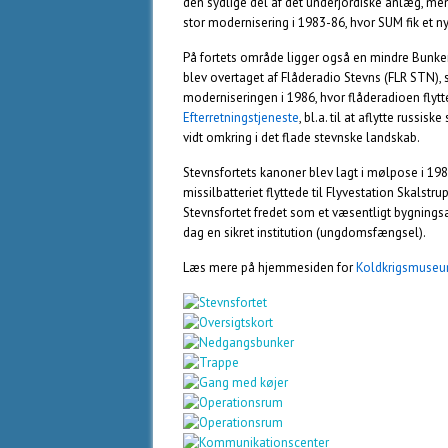
den sydlige del af det underjordiske anlæg, men 
stor modernisering i 1983-86, hvor SUM fik et
På fortets område ligger også en mindre Bunker 
blev overtaget af Flåderadio Stevns (FLR STN),
moderniseringen i 1986, hvor flåderadioen flyt
Efterretningstjeneste
, bl.a. til at aflytte russi
vidt omkring i det flade stevnske landskab.
Stevnsfortets kanoner blev lagt i mølpose i 1
missilbatteriet flyttede til Flyvestation Skalstru
Stevnsfortet fredet som et væsentligt bygningsa
dag en sikret institution (ungdomsfængsel).
Læs mere på hjemmesiden for
Koldkrigsmuseu