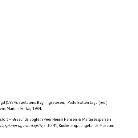
gd (1984): Søetatens Bygningsvæsen, i Palle Bolten Jagd (red.):
havn: Martins Forlag 1984.
fort – Øresunds vogter, i Peer Henrik Hansen & Martin Jespersen
r, spioner og hverdagsliv
, s. 30-41, Rudkøbing: Langelands Museum