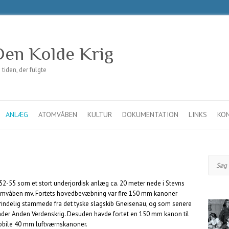
en Kolde Krig
iden, der fulgte
ANLÆG
ATOMVÅBEN
KULTUR
DOKUMENTATION
LINKS
KO
Søg
52-55 som et stort underjordisk anlæg ca. 20 meter nede i Stevns
tomvåben mv. Fortets hovedbevæbning var fire 150 mm kanoner
prindelig stammede fra det tyske slagskib Gneisenau, og som senere
 under Anden Verdenskrig. Desuden havde fortet en 150 mm kanon til
mobile 40 mm luftværnskanoner.